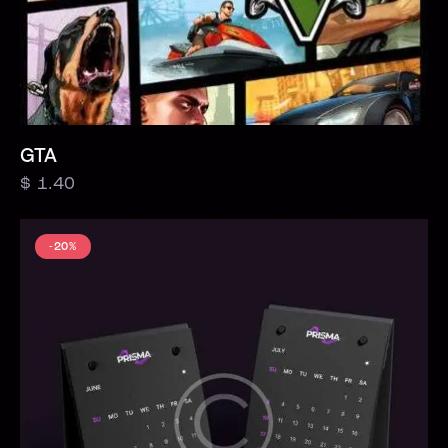
GTA
$
1.40
-20%