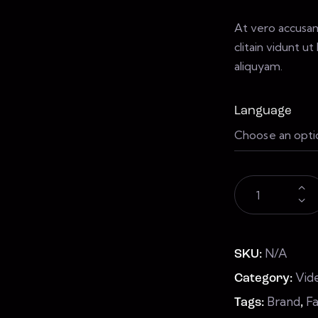
At vero accusam
clitain vidunt 
aliquyam.
Language
N/A
SKU:
Vid
Category:
Brand
Fa
Tags:
,