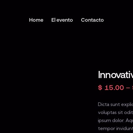
Home
El evento
Contacto
Home
El evento
Contacto
Innovati
$
15.00
–
Dicta sunt exp
voluptas sit odi
ipsum dolor. Aq
tempor invidunt