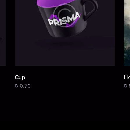
Cup
Ho
$
0.70
$