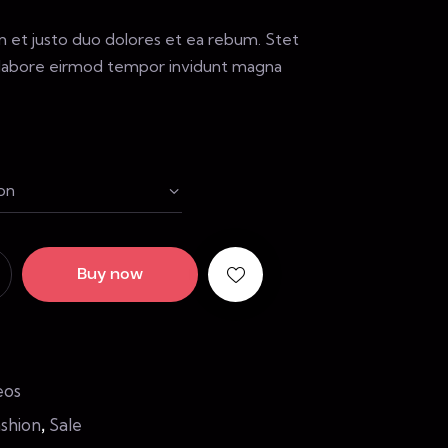
 et justo duo dolores et ea rebum. Stet
ut labore eirmod tempor invidunt magna
Buy now
eos
shion
Sale
,