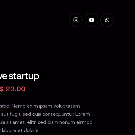
ve startup
$
23.00
licabo. Nemo enim ipsam voluptatem
t aut fugit, sed quia consequuntur. Lorem
uia sit amet, elitr, sed diam nonum eirmod
 labore et dolore.